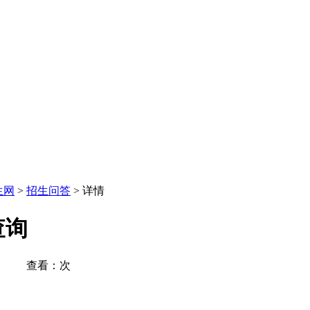
生网
>
招生问答
> 详情
查询
04 查看：
次