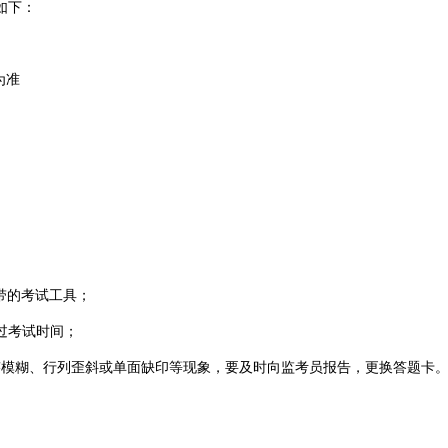
间如下：
为准
携带的考试工具；
要错过考试时间；
迹模糊、行列歪斜或单面缺印等现象，要及时向监考员报告，更换答题卡