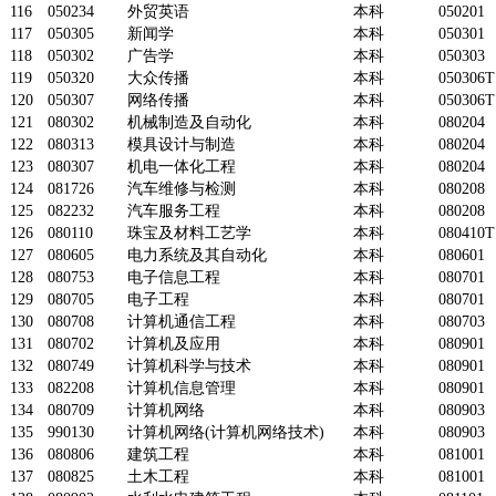
116
050234
外贸英语
本科
050201
117
050305
新闻学
本科
050301
118
050302
广告学
本科
050303
119
050320
大众传播
本科
050306T
120
050307
网络传播
本科
050306T
121
080302
机械制造及自动化
本科
080204
122
080313
模具设计与制造
本科
080204
123
080307
机电一体化工程
本科
080204
124
081726
汽车维修与检测
本科
080208
125
082232
汽车服务工程
本科
080208
126
080110
珠宝及材料工艺学
本科
080410T
127
080605
电力系统及其自动化
本科
080601
128
080753
电子信息工程
本科
080701
129
080705
电子工程
本科
080701
130
080708
计算机通信工程
本科
080703
131
080702
计算机及应用
本科
080901
132
080749
计算机科学与技术
本科
080901
133
082208
计算机信息管理
本科
080901
134
080709
计算机网络
本科
080903
135
990130
计算机网络(计算机网络技术)
本科
080903
136
080806
建筑工程
本科
081001
137
080825
土木工程
本科
081001