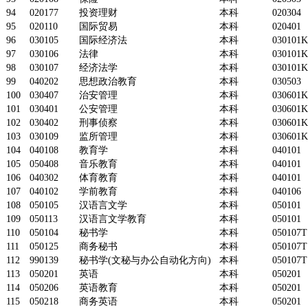
94
020177
投资理财
本科
020304
95
020110
国际贸易
本科
020401
96
030105
国际经济法
本科
030101K
97
030106
法律
本科
030101K
98
030107
经济法学
本科
030101K
99
040202
思想政治教育
本科
030503
100
030407
治安管理
本科
030601K
101
030401
公安管理
本科
030601K
102
030402
刑事侦察
本科
030601K
103
030109
监所管理
本科
030601K
104
040108
教育学
本科
040101
105
050408
音乐教育
本科
040101
106
040302
体育教育
本科
040101
107
040102
学前教育
本科
040106
108
050105
汉语言文学
本科
050101
109
050113
汉语言文学教育
本科
050101
110
050104
秘书学
本科
050107T
111
050125
商务秘书
本科
050107T
112
990139
秘书学(文秘与办公自动化方向)
本科
050107T
113
050201
英语
本科
050201
114
050206
英语教育
本科
050201
115
050218
商务英语
本科
050201