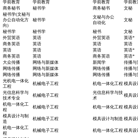
学前教育
学前教育
学前教育
学前教
商务秘书
秘书学
商务秘书
文秘
秘书学(文秘与
文秘与办公
办公自动化方
秘书学
文秘
自动化
向)
秘书学
秘书学
秘书
文秘
外贸英语
英语
外贸英语
英语*
商务英语
英语
英语
英语
英语
英语
英语
英语*
商务英语
英语
商务英语
英语*
大众传播
网络与新媒体
新闻学
传播与
网络传播
网络与新媒体
网络传播
传播与
网络传播
网络与新媒体
网络传播
传播与
光机电一体化
机械电子工程
机电一体化工程
模具设
工程
光信息科学与
光信息科学与技
机械电子工程
模具设
技术专业
术
机电一体化工
机械电子工程
机电一体化工程
模具设
程
模具设计与制
机械电子工程
模具设计与制造
模具设
造
机电一体化工
机械电子工程
机电一体化工程
模具设
程