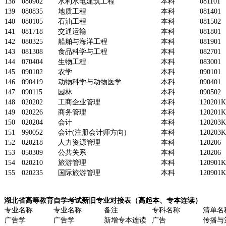
138
080902
水利水电建筑工程
本科
081101
139
080835
地质工程
本科
081401
140
080105
石油工程
本科
081502
141
081718
交通运输
本科
081801
142
080325
船舶与海洋工程
本科
081901
143
081308
食品科学与工程
本科
082701
144
070404
生物工程
本科
083001
145
090102
农学
本科
090101
146
090419
动物科学与动物医学
本科
090401
147
090115
园林
本科
090502
148
020202
工商企业管理
本科
120201K
149
020226
商务管理
本科
120201K
150
020204
会计
本科
120203K
151
990052
会计(注册会计师方向)
本科
120203K
152
020218
人力资源管理
本科
120206
153
050309
公共关系
本科
120206
154
020210
旅游管理
本科
120901K
155
020235
国际旅游管理
本科
120901K
湖北省高等教育自学考试新旧专业对接表（高起本、专本连读）
专业名称
专业名称
备注
专科名称
清单名
广告学
广告学
新增专本连读
广告
传播与