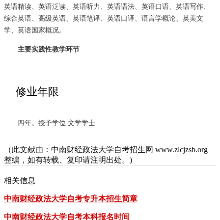
英语精读
、
英语泛读
、
英语听力
、
英语语法
、
英语口语
、
英语写作
、
综合英语
、
高级英语
、
英语笔译
、英语
口译
、
语言学概论
、
英美文
学
、
英语国家概况
。
主要实践性教学环节
修业年限
四年。授予学位:
文学学士
（此文献由：中南财经政法大学自考招生网 www.zlcjzsb.org
整编，如有转载、复印请注明出处。)
相关信息
中南财经政法大学自考专升本招生简章
中南财经政法大学自考本科报名时间